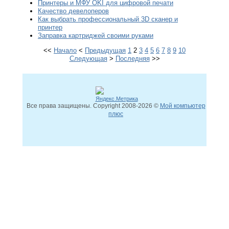
Принтеры и МФУ OKI для цифровой печати
Качество девелоперов
Как выбрать профессиональный 3D сканер и
принтер
Заправка картриджей своими руками
<<
Начало
<
Предыдущая
1
2
3
4
5
6
7
8
9
10
Следующая
>
Последняя
>>
Все права защищены. Copyright
2008
-2026 ©
Мой компьютер
плюс