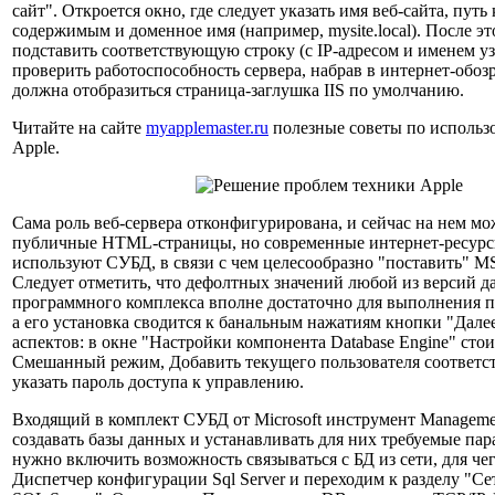
сайт". Откроется окно, где следует указать имя веб-сайта, путь 
содержимым и доменное имя (например, mysite.local). После э
подставить соответствующую строку (с IP-адресом и именем узл
проверить работоспособность сервера, набрав в интернет-обозре
должна отобразиться страница-заглушка IIS по умолчанию.
Читайте на сайте
myapplemaster.ru
полезные советы по использ
Apple.
Сама роль веб-сервера отконфигурирована, и сейчас на нем м
публичные HTML-страницы, но современные интернет-ресурс
используют СУБД, в связи с чем целесообразно "поставить" MS
Следует отметить, что дефолтных значений любой из версий д
программного комплекса вполне достаточно для выполнения п
а его установка сводится к банальным нажатиям кнопки "Дале
аспектов: в окне "Настройки компонента Database Engine" сто
Смешанный режим, Добавить текущего пользователя соответс
указать пароль доступа к управлению.
Входящий в комплект СУБД от Microsoft инструмент Managemen
создавать базы данных и устанавливать для них требуемые пар
нужно включить возможность связываться с БД из сети, для че
Диспетчер конфигурации Sql Server и переходим к разделу "С