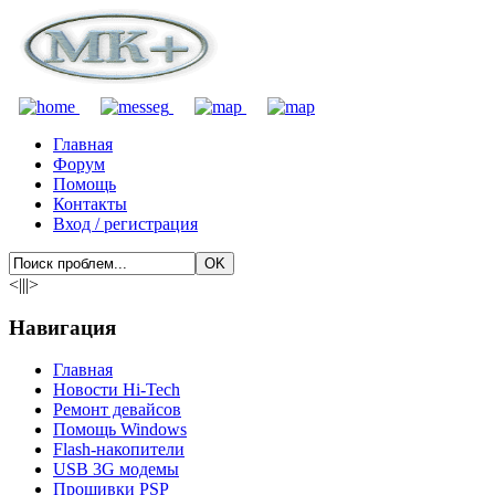
Главная
Форум
Помощь
Контакты
Вход / регистрация
<|||>
Навигация
Главная
Новости Hi-Tech
Ремонт девайсов
Помощь Windows
Flash-накопители
USB 3G модемы
Прошивки PSP