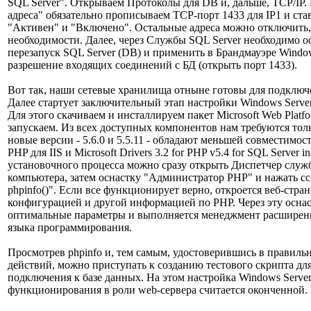
SQL Server". Открываем Протоколы для DB и, дальше, TCP/IP. 
адреса" обязательно прописываем TCP-порт 1433 для IP1 и ста
"Активен" и "Включено". Остальные адреса можно отключить, 
необходимости. Далее, через Службы SQL Server необходимо о
перезапуск SQL Server (DB) и применить в Брандмауэре Windo
разрешение входящих соединений с БД (открыть порт 1433).
Вот так, наши сетевые хранилища отныне готовы для подключ
Далее стартует заключительный этап настройки Windows Server
Для этого скачиваем и инсталлируем пакет Microsoft Web Platfo
запускаем. Из всех доступных компонентов нам требуются толь
новые версии - 5.6.0 и 5.5.11 - обладают меньшей совместимос
PHP для IIS и Microsoft Drivers 3.2 for PHP v5.4 for SQL Server 
установочного процесса можно сразу открыть Диспетчер служб
компьютера, затем оснастку "Администратор PHP" и нажать с
phpinfo()". Если все функционирует верно, откроется веб-стран
конфигурацией и другой информацией по PHP. Через эту осна
оптимальные параметры и выполняется менеджмент расширен
языка программирования.
Просмотрев phpinfo и, тем самым, удостоверившись в правил
действий, можно приступать к созданию тестового скрипта дл
подключения к базе данных. На этом настройка Windows Server
функционирования в роли web-сервера считается оконченной.