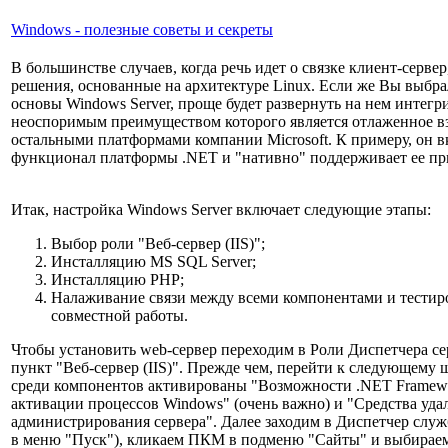
Windows - полезные советы и секреты
В большинстве случаев, когда речь идет о связке клиент-серве
решения, основанные на архитектуре Linux. Если же Вы выбра
основы Windows Server, проще будет развернуть на нем интегр
неоспоримым преимуществом которого является отлаженное в
остальными платформами компании Microsoft. К примеру, он в
функционал платформы .NET и "нативно" поддерживает ее пр
Итак, настройка Windows Server включает следующие этапы:
Выбор роли "Веб-сервер (IIS)";
Инсталляцию MS SQL Server;
Инсталляцию PHP;
Налаживание связи между всеми компонентами и тестир
совместной работы.
Чтобы установить web-сервер переходим в Роли Диспетчера се
пункт "Веб-сервер (IIS)". Прежде чем, перейти к следующему ш
среди компонентов активированы "Возможности .NET Framewo
активации процессов Windows" (очень важно) и "Средства уда
администрирования сервера". Далее заходим в Диспетчер служ
в меню "Пуск"), кликаем ПКМ в подменю "Сайты" и выбирае