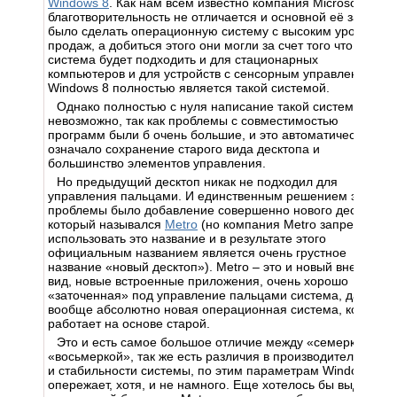
Windows 8
. Как нам всем известно компания Microsoft
благотворительность не отличается и основной её задачей
было сделать операционную систему с высоким уровнем
продаж, а добиться этого они могли за счет того что эта
система будет подходить и для стационарных
компьютеров и для устройств с сенсорным управлением.
Windows 8 полностью является такой системой.
Однако полностью с нуля написание такой системы было
невозможно, так как проблемы с совместимостью
программ были б очень большие, и это автоматически
означало сохранение старого вида десктопа и
большинство элементов управления.
Но предыдущий десктоп никак не подходил для
управления пальцами. И единственным решением этой
проблемы было добавление совершенно нового десктопа
который назывался
Metro
(но компания Metro запретила
использовать это название и в результате этого
официальным названием является очень грустное
название «новый десктоп»). Metro – это и новый внешней
вид, новые встроенные приложения, очень хорошо
«заточенная» под управление пальцами система, да и
вообще абсолютно новая операционная система, которая
работает на основе старой.
Это и есть самое большое отличие между «семеркой» на
«восьмеркой», так же есть различия в производительности
и стабильности системы, по этим параметрам Windows 8
опережает, хотя, и не намного. Еще хотелось бы выделить