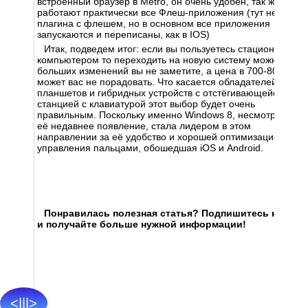
встроенный браузер в Metro, он очень удобен, так же в нем
работают практически все Флеш-приложения (тут нет
плагина с флешем, но в основном все приложения
запускаются и переписаны, как в IOS)
Итак, подведем итог: если вы пользуетесь стационарным
компьютером то переходить на новую систему можно, но
больших изменений вы не заметите, а цена в 700-800грн
может вас не порадовать. Что касается обладателей
планшетов и гибридных устройств с отстёгивающейся док-
станцией с клавиатурой этот выбор будет очень
правильным. Поскольку именно Windows 8, несмотря на
её недавнее появление, стала лидером в этом
направлении за её удобство и хорошей оптимизацией для
управления пальцами, обошедшая iOS и Android.
Понравилась полезная статья? Подпишитесь на
RSS
и получайте больше нужной информации!
<|||>