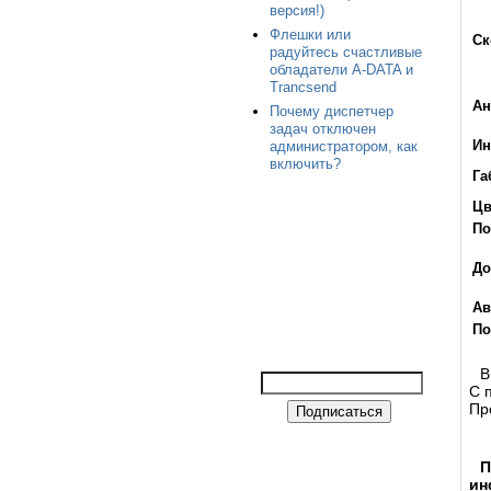
версия!)
Флешки или
Ск
радуйтесь счастливые
обладатели A-DATA и
Trancsend
Ан
Почему диспетчер
задач отключен
Ин
администратором, как
включить?
Га
Цв
По
До
Ав
По
В
С 
Пр
П
ин