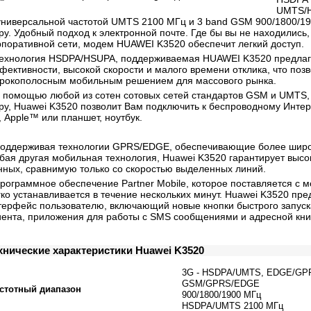
UMTS/H
универсальной частотой
UMTS 2100 МГц и 3 band GSM 900/1800/19
ру. Удобный подход к электронной почте. Где бы вы не находились,
рпоративной сети, модем HUAWEI K3520 обеспечит легкий доступ.
ехнология HSDPA/HSUPA, поддерживаемая HUAWEI K3520 предлага
фективности, высокой скорости и малого времени отклика, что позв
рокополосным мобильным решением для массового рынка.
 помощью любой из сотен сотовых сетей стандартов GSM и UMTS,
ру, Huawei K3520 позволит Вам подключить к беспроводному Интерне
, Apple™ или планшет, ноутбук.
оддерживая технологии GPRS/EDGE, обеспечивающие более широк
бая другая мобильная технология, Huawei K3520 гарантирует высо
нных, сравнимую только со скоростью выделенных линий.
рограммное обеспечение Partner Mobile, которое поставляется с 
гко устанавливается в течение нескольких минут. Huawei K3520 пр
терфейс пользователю, включающий новые кнопки быстрого запуска
иента, приложения для работы с SMS сообщениями и адресной кни
хнические характеристики Huawei K3520
3G - HSDPA/UMTS, EDGE/G
GSM/GPRS/EDGE
стотный диапазон
900/1800/1900 МГц
HSDPA/UMTS 2100 МГц