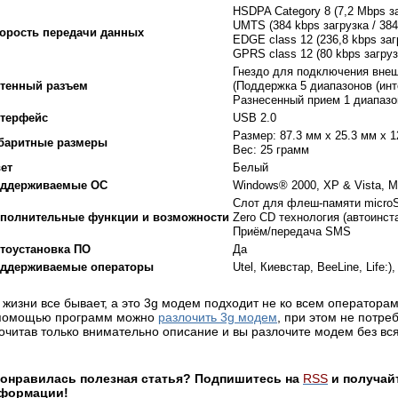
HSDPA Category 8 (7,2 Mbps за
UMTS (384 kbps загрузка / 384
орость передачи данных
EDGE class 12 (236,8 kbps заг
GPRS class 12 (80 kbps загруз
Гнездо для подключения вне
тенный разъем
(Поддержка 5 диапазонов (ин
Разнесенный прием 1 диапазо
терфейс
USB 2.0
Размер: 87.3 мм x 25.3 мм x 
баритные размеры
Вес: 25 грамм
ет
Белый
ддерживаемые ОС
Windows® 2000, XP & Vista, 
Слот для флеш-памяти microS
полнительные функции и возможности
Zero CD технология (автоинст
Приём/передача SMS
тоустановка ПО
Да
ддерживаемые операторы
Utel, Киевстар, BeeLine, Life:)
 жизни все бывает, а это 3g модем подходит не ко всем операторам 
помощью программ можно
разлочить 3g модем
, при этом не потреб
очитав только внимательно описание и вы разлочите модем без вся
онравилась полезная статья? Подпишитесь на
RSS
и получай
формации!