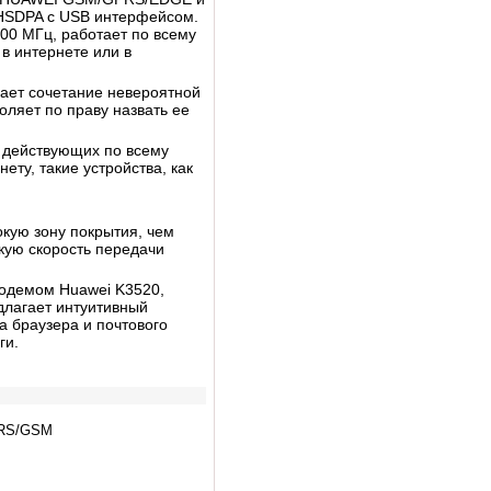
SDPA с USB интерфейсом.
00 MГц, работает по всему
 в интернете или в
ет сочетание невероятной
оляет по праву назвать ее
 действующих по всему
ту, такие устройства, как
ую зону покрытия, чем
кую скорость передачи
модемом Huawei K3520,
едлагает интуитивный
 браузера и почтового
ги.
PRS/GSM