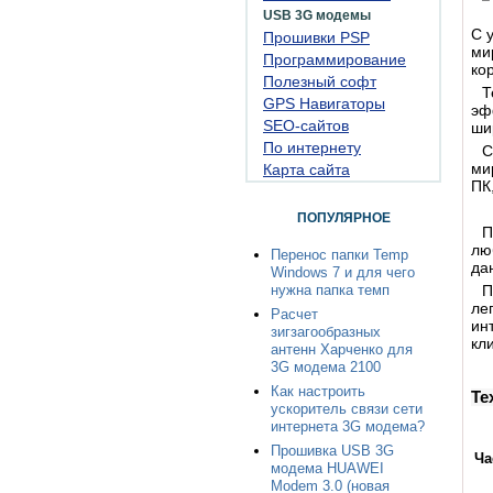
USB 3G модемы
С 
Прошивки PSP
ми
Программирование
ко
Полезный софт
Т
GPS Навигаторы
эф
SEO-сайтов
ши
По интернету
С
ми
Карта сайта
ПК
ПОПУЛЯРНОЕ
П
лю
Перенос папки Temp
да
Windows 7 и для чего
нужна папка темп
П
ле
Расчет
ин
зигзагообразных
кл
антенн Харченко для
3G модема 2100
Как настроить
Те
ускоритель связи сети
интернета 3G модема?
Прошивка USB 3G
Ча
модема HUAWEI
Modem 3.0 (новая