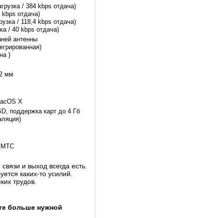
грузка / 384 kbps отдача)
 kbps отдача)
рузка / 118,4 kbps отдача)
ка / 40 kbps отдача)
шней антенны
тегрированная)
на )
12 мм
MacOS X
D, поддержка карт до 4 Гб
аляция)
, MTC
связи и выход всегда есть.
уется каких-то усилий.
ких трудов.
те больше нужной