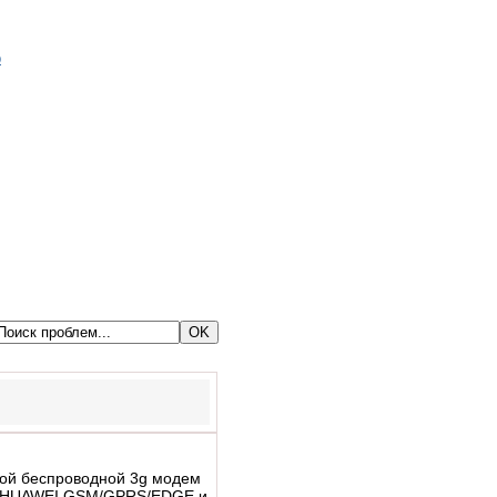
ой беспроводной 3g модем
 HUAWEI
GSM/GPRS/EDGE и