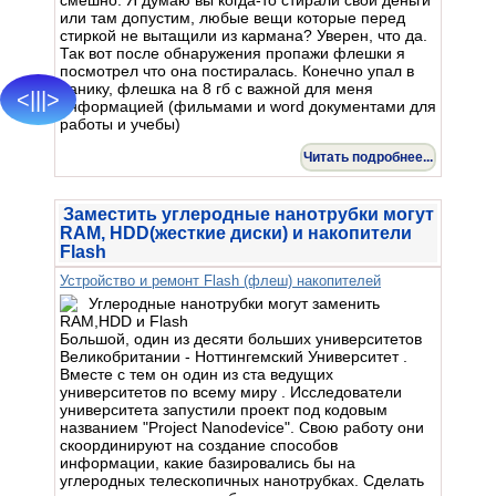
или там допустим, любые вещи которые перед
стиркой не вытащили из кармана? Уверен, что да.
Так вот после обнаружения пропажи флешки я
посмотрел что она постиралась. Конечно упал в
панику, флешка на 8 гб с важной для меня
<|||>
информацией (фильмами и word документами для
работы и учебы)
Читать подробнее...
Заместить углеродные нанотрубки могут
RAM, HDD(жесткие диски) и накопители
Flash
Устройство и ремонт Flash (флеш) накопителей
Большой, один из десяти больших университетов
Великобритании - Ноттингемский Университет .
Вместе с тем он один из ста ведущих
университетов по всему миру . Исследователи
университета запустили проект под кодовым
названием "Project Nanodevice". Свою работу они
скоординируют на создание способов
информации, какие базировались бы на
углеродных телескопичных нанотрубках. Сделать