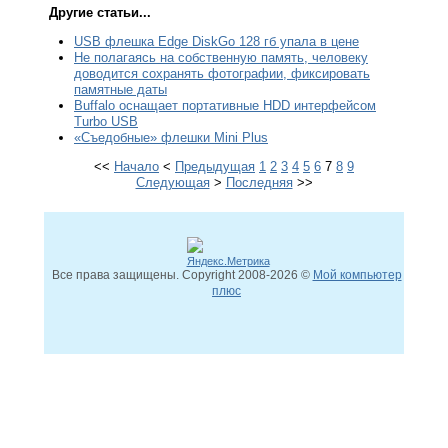
Другие статьи...
USB флешка Edge DiskGo 128 гб упала в цене
Не полагаясь на собственную память, человеку
доводится сохранять фотографии, фиксировать
памятные даты
Buffalo оснащает портативные HDD интерфейсом
Turbo USB
«Съедобные» флешки Mini Plus
<<
Начало
<
Предыдущая
1
2
3
4
5
6
7
8
9
Следующая
>
Последняя
>>
Все права защищены. Copyright
2008
-2026 ©
Мой компьютер
плюс