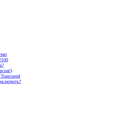
темп
2100
а?
сия!)
Trancsend
 включить?