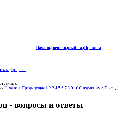
Начало
Древовидный вид
Правила
стемы
Графика
Страница:
<<
Начало
<
Предыдущая
1
2
3
4
5
6
7
8
9
10
Следующая
>
После
п - вопросы и ответы