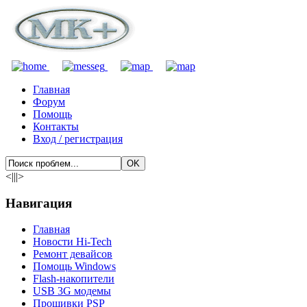
Главная
Форум
Помощь
Контакты
Вход / регистрация
<|||>
Навигация
Главная
Новости Hi-Tech
Ремонт девайсов
Помощь Windows
Flash-накопители
USB 3G модемы
Прошивки PSP