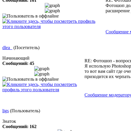
Сообщений: 161
RE: Фотошоп
Фотошоп дол
расширение 
Сообщение 
dlea_
(Посетитель)
Начинающий
RE: Фотошоп - вопрос
Сообщений: 45
Я использую Photoshop
то вот вам сайт где о
приходится их черпать
Сообщение модератор
ligs
(Пользователь)
Знаток
Сообщений: 162