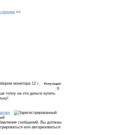
следняя
>>
выбором монитора
12 г.,
:
Репутация
0
ше толку на эти деньги купить
льку!
атору
ный
бавления сообщений, Вы должны
стрироваться или авторизоваться.