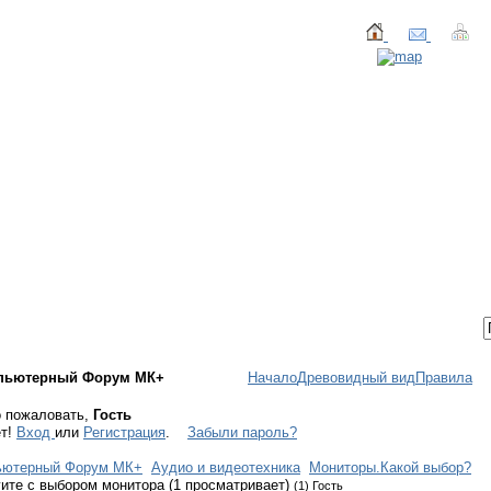
ТАКТЫ
ВХОД / РЕГИСТРАЦИЯ
пьютерный Форум МК+
Начало
Древовидный вид
Правила
 пожаловать,
Гость
ет!
Вход
или
Регистрация
.
Забыли пароль?
ьютерный Форум МК+
Аудио и видеотехника
Мониторы.Какой выбор?
ите с выбором монитора (1 просматривает)
(1) Гость