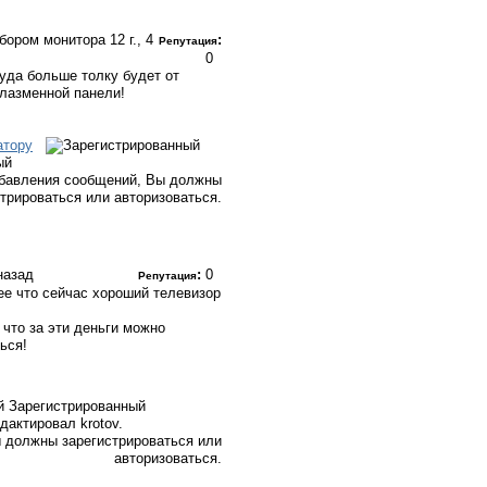
ыбором монитора
12 г., 4
:
Репутация
0
куда больше толку будет от
лазменной панели!
атору
ый
бавления сообщений, Вы должны
стрироваться или авторизоваться.
 назад
:
0
Репутация
ее что сейчас хороший телевизор
 что за эти деньги можно
ься!
Зарегистрированный
дактировал krotov.
 должны зарегистрироваться или
авторизоваться.