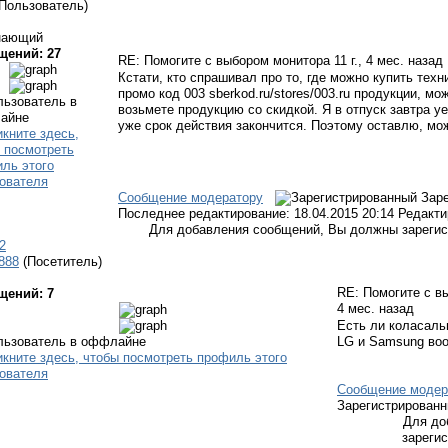
(Пользователь)
нающий
щений: 27
RE: Помогите с выбором монитора
11 г., 4 мес. назад
Кстати, кто спрашивал про то, где можно купить тех
промо код 003 sberkod.ru/stores/003.ru продукции, мо
возьмете продукцию со скидкой. Я в отпуск завтра уе
уже срок действия закончится. Поэтому оставлю, мож
Сообщение модератору
Зар
Последнее редактирование: 18.04.2015 20:14 Редакти
Для добавления сообщений, Вы должны зарегис
2
r888
(Посетитель)
RE: Помогите с 
щений: 7
4 мес. назад
Есть ли коласаль
LG и Samsung во
Сообщение модер
Зарегистрирован
Для до
зареги