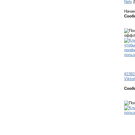
Nels
Начи
Сооб
#2382
Vikto
Сооб