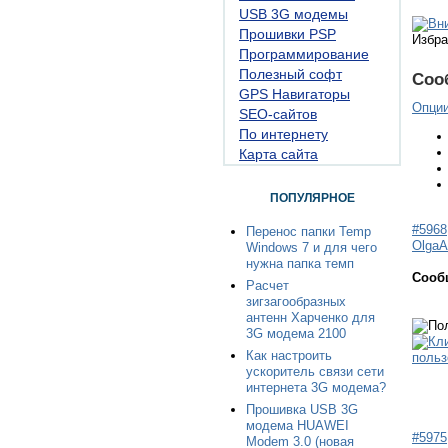
USB 3G модемы
Прошивки PSP
Избра
Программирование
Полезный софт
Соо
GPS Навигаторы
Опци
SEO-сайтов
По интернету
Карта сайта
ПОПУЛЯРНОЕ
#5968
Перенос папки Temp
OlgaA
Windows 7 и для чего
нужна папка темп
Сооб
Расчет
зигзагообразных
антенн Харченко для
3G модема 2100
Как настроить
ускоритель связи сети
интернета 3G модема?
Прошивка USB 3G
модема HUAWEI
#5975
Modem 3.0 (новая