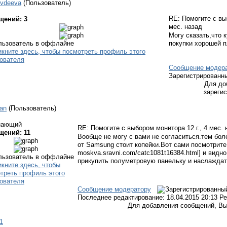
vdeeva
(Пользователь)
RE: Помогите с в
щений: 3
мес. назад
Могу сказать,что 
покупки хорошей п
Сообщение модер
Зарегистрированн
Для до
зареги
ian
(Пользователь)
нающий
RE: Помогите с выбором монитора
12 г., 4 мес.
щений: 11
Вообще не могу с вами не согласиться.тем бол
от Samsung стоит копейки.Вот сами посмотрите
moskva.sravni.com/catc1081t16384.html] и видно
прикупить полуметровую панельку и наслаждат
Сообщение модератору
Последнее редактирование: 18.04.2015 20:13 Ре
Для добавления сообщений, Вы
1