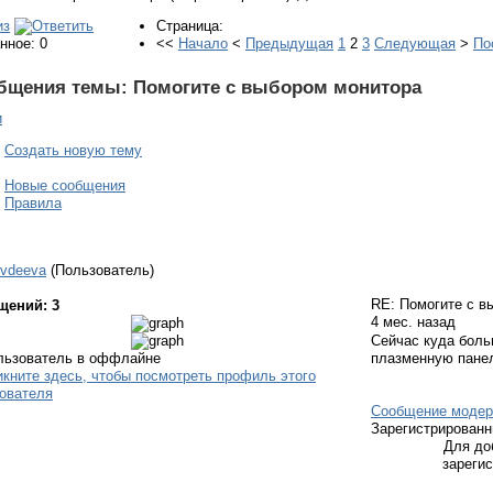
Страница:
нное: 0
<<
Начало
<
Предыдущая
1
2
3
Следующая
>
По
бщения темы:
Помогите с выбором монитора
и
Создать новую тему
Новые сообщения
Правила
vdeeva
(Пользователь)
RE: Помогите с 
щений: 3
4 мес. назад
Сейчас куда боль
плазменную пане
Сообщение модер
Зарегистрирован
Для до
зареги