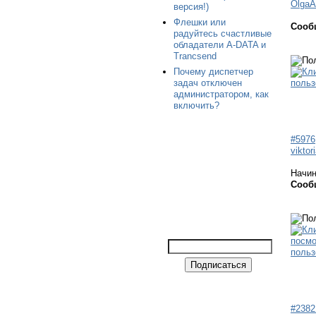
OlgaA
версия!)
Флешки или
Сооб
радуйтесь счастливые
обладатели A-DATA и
Trancsend
Почему диспетчер
задач отключен
администратором, как
включить?
#5976
viktor
Начи
Сооб
#2382