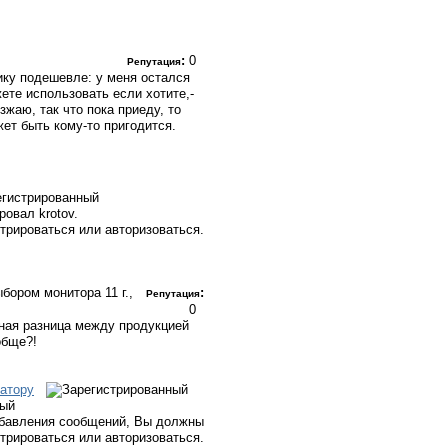
:
0
Репутация
нику подешевле: у меня остался
жете использовать если хотите,-
зжаю, так что пока приеду, то
ет быть кому-то пригодится.
егистрированный
ровал krotov.
трироваться или авторизоваться.
выбором монитора
11 г.,
:
Репутация
0
ная разница между продукцией
обще?!
атору
ный
бавления сообщений, Вы должны
стрироваться или авторизоваться.