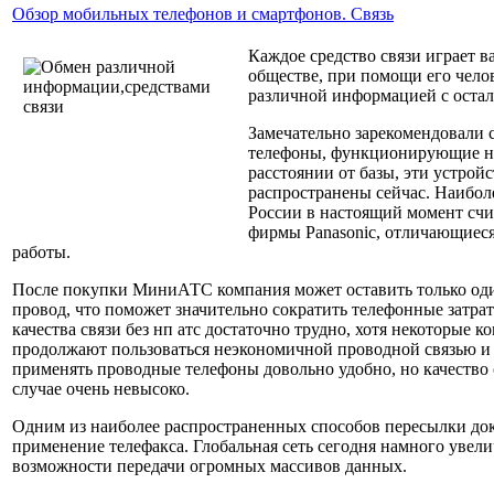
Обзор мобильных телефонов и смартфонов. Связь
Каждое средство связи играет в
обществе, при помощи его чело
различной информацией с оста
Замечательно зарекомендовали 
телефоны, функционирующие н
расстоянии от базы, эти устрой
распространены сейчас. Наибол
России в настоящий момент сч
фирмы Panasonic, отличающиес
работы.
После покупки МиниАТС компания может оставить только од
провод, что поможет значительно сократить телефонные затрат
качества связи без нп атс достаточно трудно, хотя некоторые 
продолжают пользоваться неэкономичной проводной связью и 
применять проводные телефоны довольно удобно, но качество 
случае очень невысоко.
Одним из наиболее распространенных способов пересылки док
применение телефакса. Глобальная сеть сегодня намного увел
возможности передачи огромных массивов данных.