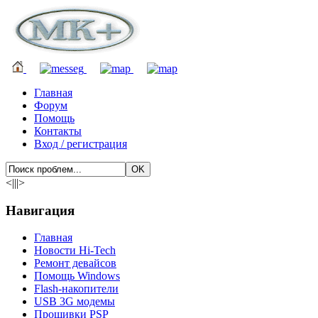
Главная
Форум
Помощь
Контакты
Вход / регистрация
<|||>
Навигация
Главная
Новости Hi-Tech
Ремонт девайсов
Помощь Windows
Flash-накопители
USB 3G модемы
Прошивки PSP