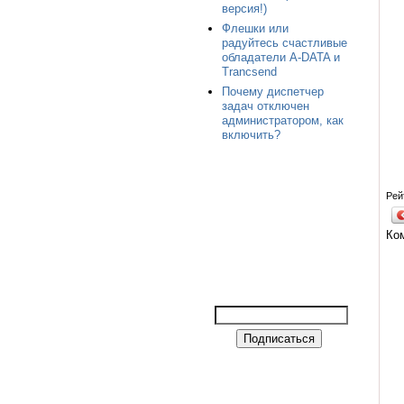
версия!)
Флешки или
радуйтесь счастливые
обладатели A-DATA и
Trancsend
Почему диспетчер
задач отключен
администратором, как
включить?
Рей
Ко