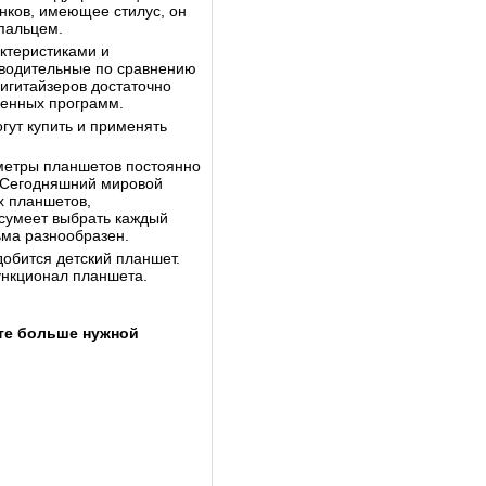
нков, имеющее стилус, он
 пальцем.
ктеристиками и
водительные по сравнению
игитайзеров достаточно
менных программ.
гут купить и применять
метры планшетов постоянно
 Сегодняшний мировой
х планшетов,
сумеет выбрать каждый
ьма разнообразен.
добится детский планшет.
ункционал планшета.
те больше нужной