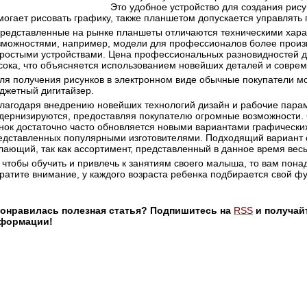
Это удобное устройство для создания рису
могает рисовать графику, также планшетом допускается управлять
редставленные на рынке планшеты отличаются техническими хара
зможностями, например, модели для профессионалов более произ
простыми устройствами. Цена профессиональных разновидностей д
сока, что объясняется использованием новейших деталей и совре
ля получения рисунков в электронном виде обычные покупатели мо
джетный дигитайзер.
лагодаря внедрению новейших технологий дизайн и рабочие пара
дернизируются, предоставляя покупателю огромные возможности.
нок достаточно часто обновляется новыми вариантами графически
едставленных популярными изготовителями. Подходящий вариант 
лающий, так как ассортимент, представленный в данное время вес
 чтобы обучить и привлечь к занятиям своего малыша, то вам пона
ратите внимание, у каждого возраста ребенка подбирается свой ф
онравилась полезная статья? Подпишитесь на
RSS
и получай
формации!