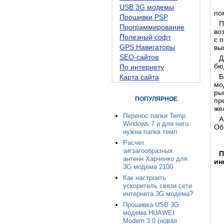
USB 3G модемы
по
Прошивки PSP
П
Программирование
во
Полезный софт
с 
GPS Навигаторы
вы
SEO-сайтов
Д
бю
По интернету
Б
Карта сайта
мо
ры
ПОПУЛЯРНОЕ
пр
же
Перенос папки Temp
А
Windows 7 и для чего
Об
нужна папка темп
Расчет
зигзагообразных
П
антенн Харченко для
ин
3G модема 2100
Как настроить
ускоритель связи сети
интернета 3G модема?
Прошивка USB 3G
модема HUAWEI
Modem 3.0 (новая