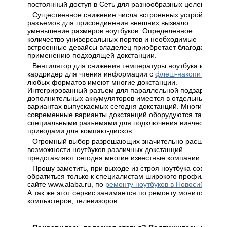
постоянный доступ в Сеть для разнообразных целей.
Существенное снижение числа встроенных устройств и
разъемов для присоединения внешних вызвало
уменьшение размеров ноутбуков. Определенное
количество универсальных портов и необходимые
встроенные девайсы владелец приобретает благодаря
применению подходящей докстанции.
Вентилятор для снижения температуры ноутбука и
кардридер для чтения информации с
флеш-накопителей
любых форматов имеют многие докстанции.
Интегрированный разъем для параллельной подзарядки
дополнительных аккумуляторов имеется в отдельных
вариантах выпускаемых сегодня докстанций. Многие
современные варианты докстанций оборудуются также
специальными разъемами для подключения винчестера и
приводами для компакт-дисков.
Огромный выбор разрешающих значительно расширить
возможности ноутбуков различных докстанций
представляют сегодня многие известные компании.
Прошу заметить, при выходе из строя ноутбука советую
обратиться только к специалистам широкого профиля на
сайте www.alaba.ru, по
ремонту ноутбуков в Новосибирске
.
А так же этот сервис занимается по ремонту монитору,
компьютеров, телевизоров.