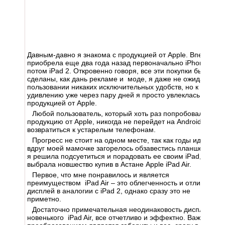
Давным-давно я знакома с продукцией от Apple. Впервые
приобрела еще два года назад первоначально iPhone 4, а
потом iPad 2. Откровенно говоря, все эти покупки были
сделаны, как дань рекламе и моде, я даже не ожидала в
пользовании никаких исключительных удобств, но к моему
удивлению уже через пару дней я просто увлеклась
продукцией от Apple.
Любой пользователь, который хоть раз попробовал
продукцию от Apple, никогда не перейдет на Android и не
возвратиться к устарелым телефонам.
Прогресс не стоит на одном месте, так как годы идут, и
вдруг моей мамочке загорелось обзавестись планшетом, и
я решила подсуетиться и порадовать ее своим iPad, а себе
выбрала новшество купив в Астане Apple iPad Air.
Первое, что мне понравилось и является
преимуществом iPad Air – это облегченность и отличный
дисплей в аналогии с iPad 2, однако сразу это не
приметно.
Достаточно примечательная неодинаковость дисплея
новенького iPad Air, все отчетливо и эффектно. Важным