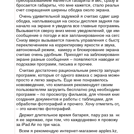
преобразованием является габариты и вес, сразу в глаза
бросается габариты, что мне кажется, стало реальным за
счет сокращения ширины ободка около экрана.
Очень удивительной задумкой я считаю сдвиг ширины
ободка, наплывающая на скосы дисплея задняя панель. С
начало на экране я увидела все главные программы.
Вызывается сверху вниз меню уведомлений, где имеется
сообщение о погоде и все запланированное на сегодня.
Снизу вверх вызывается панель управления с быстрым
переключением на корректировку яркости и звука,
автономный режим, камеру и блокирование экрана, что
считаю очень удобным. Приходят на заблокированном
экране разные сообщения – появляются наводки или
подсказки программ, письма и прочее.
Считаю достаточно рациональным реестр запущенных
программ, которые от одного взмаха с экрана можно
просто и легко закрыть. Еще мне понравилось
нововведение, что компания рекомендует своим
пользователям загрузить бесплатно ряд необходимых
программ – по просмотру фильмов, для чтения книг, для
создания документов и работы с таблицами, для
обработки фотографий и прочего. Хочу отметить отдельно
– это качество фотографий.
Держит длительное время батарея, пару раз за неделю
я ее заряжаю, при том, что каждодневно я провожу время
за iPad Air по три часа.
Всем я рекомендую интернет-магазине apples.kz, в