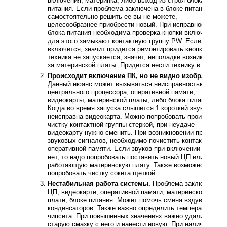
включения, материнка, либо выход из строя блока
питания. Если проблема заключена в блоке питания и
самостоятельно решить ее вы не можете,
целесообразнее приобрести новый. При исправности
блока питания необходима проверка кнопки включения,
для этого замыкают контактную группу PW. Если ПК
включится, значит придется ремонтировать кнопку, когда
техника не запускается, значит, неполадки возникли из-
за материнской платы. Придется нести технику в сервис.
Происходит включение ПК, но не видно изображение.
Данный нюанс может вызываться неисправностью
центрального процессора, оперативной памяти,
видеокарты, материнской платы, либо блока питания.
Когда во время запуска слышится 1 короткий звук, то
неисправна видеокарта. Можно попробовать произвести
чистку контактной группы стеркой, при неудаче
видеокарту нужно сменить. При возникновении прочих
звуковых сигналов, необходимо почистить контакты
оперативной памяти. Если звуков при включении вообще
нет, то надо попробовать поставить новый ЦП или
работающую материнскую плату. Также возможно
попробовать чистку сокета щеткой.
Нестабильная работа системы.
Проблема заключена в
ЦП, видеокарте, оперативной памяти, материнской
плате, блоке питания. Может помочь смена вздувшихся
конденсаторов. Также важно определить температуру
чипсета. При повышенных значениях важно удалить
старую смазку с него и нанести новую. При наличии