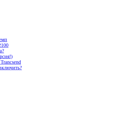
темп
2100
а?
сия!)
Trancsend
 включить?