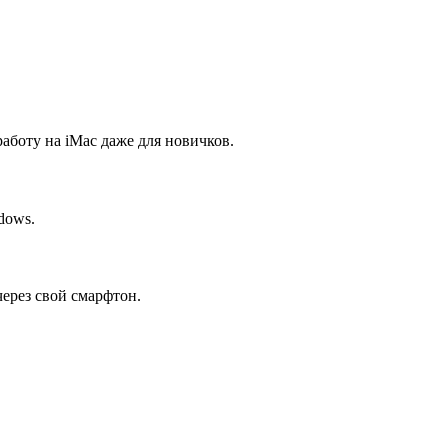
боту на iMac даже для новичков.
dows.
через свой смарфтон.