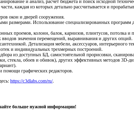
анирование и анализ, расчет бюджета и поиск исходной технич
части, каждая из которых детально рассчитывается и прорабатыв
еров окон и дверей сооружения.
ными размерами. Использование специализированных программ 
нных проемов, колонн, балок, карнизов, плинтусов, потолка и 
х вводов значения перемещений, выравнивания и других опций.
антехникой. Детализация мебели, аксессуаров, интерьерного те
иотек и индивидуальных трехмерных построений.
одбора из доступных БД, самостоятельной прорисовки, сканиров
ки, стекла, обоев и обивок), других эффективных методов 3D-ди
ариант).
ри помощи графических редакторов.
десь:
https://c3dlabs.com/ru/
.
чайте больше нужной информации!