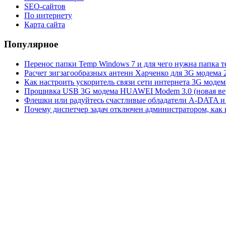
SEO-сайтов
По интернету
Карта сайта
Популярное
Перенос папки Temp Windows 7 и для чего нужна папка 
Расчет зигзагообразных антенн Харченко для 3G модема 
Как настроить ускоритель связи сети интернета 3G модем
Прошивка USB 3G модема HUAWEI Modem 3.0 (новая вер
Флешки или радуйтесь счастливые обладатели A-DATA и 
Почему диспетчер задач отключен администратором, как