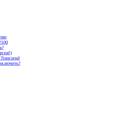
темп
2100
а?
сия!)
Trancsend
 включить?