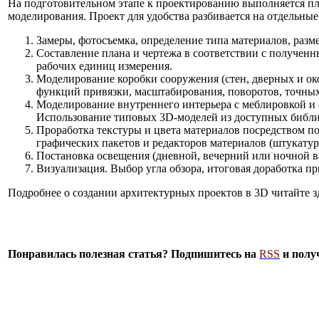
На подготовительном этапе к проектированию выполняется пл
моделирования. Проект для удобства разбивается на отдельные 
Замеры, фотосъемка, определение типа материалов, разм
Составление плана и чертежа в соответствии с получен
рабочих единиц измерения.
Моделирование коробки сооружения (стен, дверных и око
функций привязки, масштабирования, поворотов, точны
Моделирование внутреннего интерьера с меблировкой и с
Использование типовых 3D-моделей из доступных библ
Проработка текстуры и цвета материалов посредством п
графических пакетов и редакторов материалов (штукатур
Постановка освещения (дневной, вечерний или ночной в
Визуализация. Выбор угла обзора, итоговая доработка п
Подробнее о создании архитектурных проектов в 3D читайте з
Понравилась полезная статья? Подпишитесь на
RSS
и полу