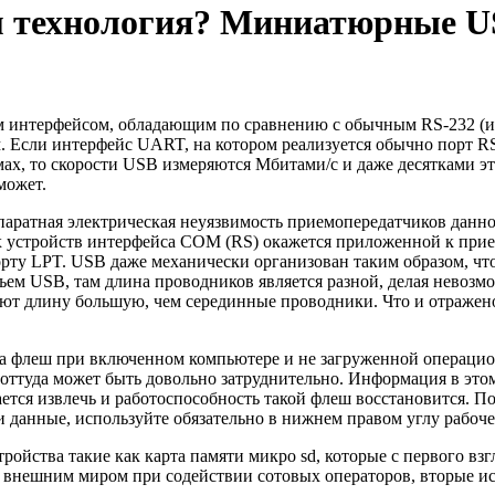
ам технология? Миниатюрные U
 интерфейсом, обладающим по сравнению с обычным RS-232 (и 
 Если интерфейс UART, на котором реализуется обычно порт RS, 
х, то скорости USB измеряются Мбитами/с и даже десятками э
может.
аратная электрическая неуязвимость приемопередатчиков данног
х устройств интерфейса COM (RS) окажется приложенной к прием
рту LPT. USB даже механически организован таким образом, ч
ъем USB, там длина проводников является разной, делая нево
ют длину большую, чем серединные проводники. Что и отражено
ва флеш при включенном компьютере и не загруженной операцио
ттуда может быть довольно затруднительно. Информация в этом 
ается извлечь и работоспособность такой флеш восстановится. 
 данные, используйте обязательно в нижнем правом углу рабочег
ойства такие как карта памяти микро sd, которые с первого в
с внешним миром при содействии сотовых операторов, вторые и