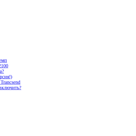
темп
2100
а?
сия!)
Trancsend
 включить?