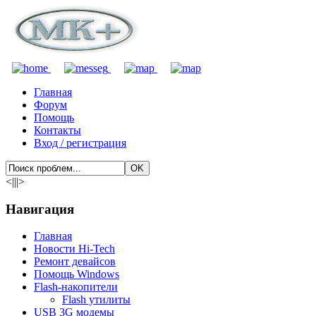
Главная
Форум
Помощь
Контакты
Вход / регистрация
<|||>
Навигация
Главная
Новости Hi-Tech
Ремонт девайсов
Помощь Windows
Flash-накопители
Flash утилиты
USB 3G модемы