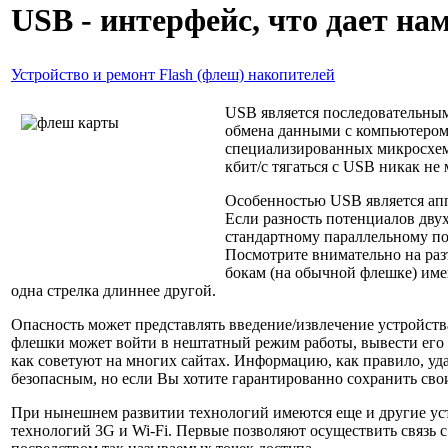
USB - интерфейс, что дает н
Устройство и ремонт Flash (флеш) накопителей
USB является последовательным
обмена данными с компьютером.
специализированных микросхема
кбит/с тягаться с USB никак не 
Особенностью USB является апп
Если разность потенциалов дву
стандартному параллельному по
Посмотрите внимательно на раз
бокам (на обычной флешке) име
одна стрелка длиннее другой.
Опасность может представлять введение/извлечение устройст
флешки может войти в нештатный режим работы, вывести его о
как советуют на многих сайтах. Информацию, как правило, уд
безопасным, но если Вы хотите гарантированно сохранить свои
При нынешнем развитии технологий имеются еще и другие устр
технологий 3G и Wi-Fi. Первые позволяют осуществить связь 