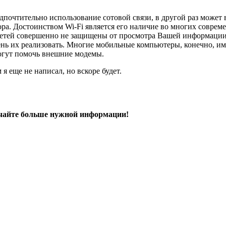
дпочтительно использование сотовой связи, в другой раз может
ора. Достоинством Wi-Fi является его наличие во многих соврем
х сетей совершенно не защищены от просмотра Вашей информаци
ень их реализовать. Многие мобильные компьютеры, конечно, им
могут помочь внешние модемы.
 еще не написал, но вскоре будет.
чайте больше нужной информации!