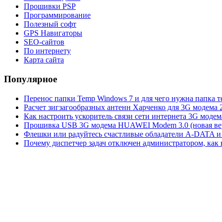
Прошивки PSP
Программирование
Полезный софт
GPS Навигаторы
SEO-сайтов
По интернету
Карта сайта
Популярное
Перенос папки Temp Windows 7 и для чего нужна папка 
Расчет зигзагообразных антенн Харченко для 3G модема 
Как настроить ускоритель связи сети интернета 3G модем
Прошивка USB 3G модема HUAWEI Modem 3.0 (новая вер
Флешки или радуйтесь счастливые обладатели A-DATA и 
Почему диспетчер задач отключен администратором, как