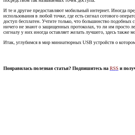
посредством так называемых точек доступа.
И те и другие предоставляют мобильный интернет. Иногда пре
использования в любой точке, где есть сигнал сотового операт
доступ бесплатен. Учтите только, что большинство подобны
ничего не знают о защищенных протоколах, то ли им просто л
сигналу у них иногда оставляет желать лучшего, здесь также 
Итак, углубимся в мир миниатюрных USB устройств о котором я
Понравилась полезная статья? Подпишитесь на
RSS
и полу