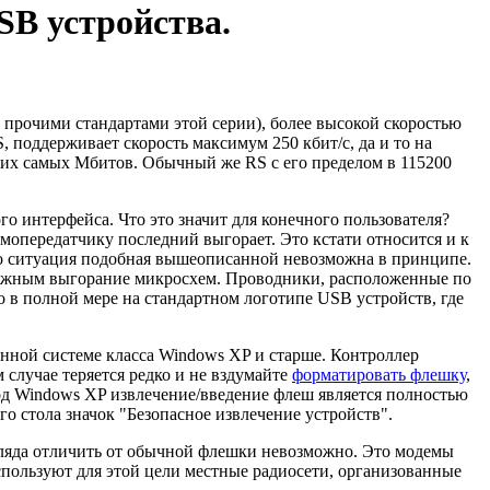
SB устройства.
прочими стандартами этой серии), более высокой скоростью
поддерживает скорость максимум 250 кбит/с, да и то на
тих самых Мбитов. Обычный же RS с его пределом в 115200
о интерфейса. Что это значит для конечного пользователя?
опередатчику последний выгорает. Это кстати относится и к
то ситуация подобная вышеописанной невозможна в принципе.
зможным выгорание микросхем. Проводники, расположенные по
 в полной мере на стандартном логотипе USB устройств, где
нной системе класса Windows XP и старше. Контроллер
случае теряется редко и не вздумайте
форматировать флешку
,
Под Windows XP извлечение/введение флеш является полностью
о стола значок "Безопасное извлечение устройств".
згляда отличить от обычной флешки невозможно. Это модемы
спользуют для этой цели местные радиосети, организованные