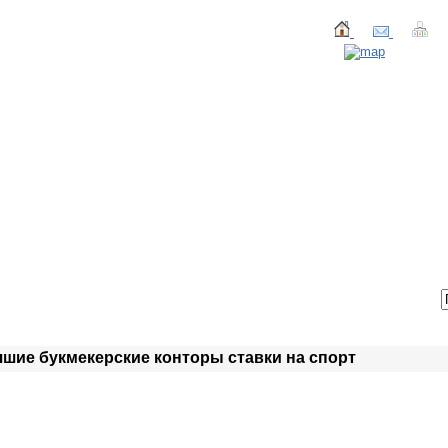
ТАКТЫ
ВХОД / РЕГИСТРАЦИЯ
чшие букмекерские конторы ставки на спорт