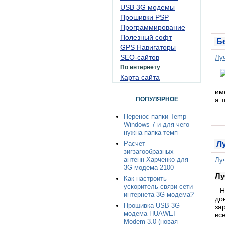
USB 3G модемы
Прошивки PSP
Программирование
Полезный софт
Б
GPS Навигаторы
SEO-сайтов
Лу
По интернету
Карта сайта
им
а 
ПОПУЛЯРНОЕ
Перенос папки Temp
Windows 7 и для чего
нужна папка темп
Л
Расчет
зигзагообразных
антенн Харченко для
Лу
3G модема 2100
Лу
Как настроить
ускоритель связи сети
Н
интернета 3G модема?
до
Прошивка USB 3G
за
модема HUAWEI
вс
Modem 3.0 (новая