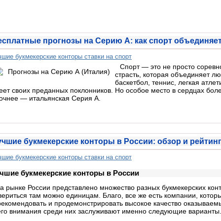
есплатные прогнозы на Серию А: как спорт объединя
чшие букмекерские конторы ставки на спорт
Спорт — это не просто соревн
страсть, которая объединяет лю
баскетбол, теннис, легкая атле
еет своих преданных поклонников. Но особое место в сердцах бол
точнее — итальянская Серия А.
учшие букмекерские конторы в России: обзор и рейтин
чшие букмекерские конторы ставки на спорт
чшие букмекерские конторы в России
а рынке России представлено множество разных букмекерских конто
вериться там можно единицам. Благо, все же есть компании, котор
рекомендовать и продемонстрировать высокое качество оказываемы
его внимания среди них заслуживают именно следующие варианты