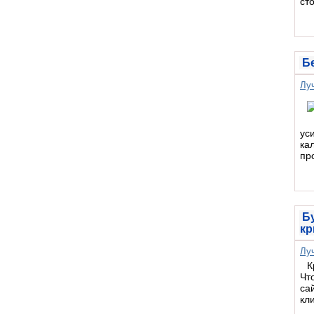
ст
Б
Лу
ус
ка
пр
Б
кр
Лу
К
Чт
са
кл