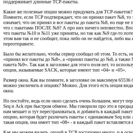
поддерживает длинные TCP-пакеты.
Какие же полезные опции можно придумать для TCP-пакетов?
Помните, если TCP подтверждает, что он принял пакет №8, то 
означает, что он принял и все пакеты до пакета №8, но еще не
что с пакетами ПОСЛЕ №9? А про них ничего неизвестно. Впо
что пакеты №10 и №11 уже приняты, но так как №9 где-то поте
этом вам так и не сообщит, пока либо он не найдется, либо вы 
переотправите.
Было бы желательно, чтобы сервер сообщал об этом. То есть, н
«принял все пакеты до №8», а «принял пакеты до №8, а также
пакета №9». Так как в заголовке для этого поля нет, то испол
опции, называемые SACK, которые имеют тип «04» и «05».
Размер окна. Как вы помните, в заголовке он максимум 65536 б
можно увеличить в опциях? Можно. Для этого есть опция вида
окна.
Но постойте, ведь если окно сделать очень большим, могут пе
Seq и Ack при быстром обмене. Мы говорили про это в предыд
нам мешает и тут перестраховаться, и добавить в каждый пак
опцию, которая будет различать пакеты с одинаковым Seq или A
такая опция, она имеет тип «08» - в каждый пакет вставляется 
Как мы можем видеть, опций в TCP достаточно много, и в осн