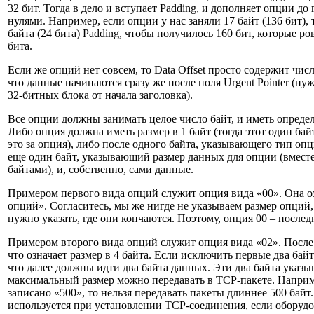
32 бит. Тогда в дело и вступает Padding, и дополняет опции до
нулями. Например, если опции у нас заняли 17 байт (136 бит),
байта (24 бита) Padding, чтобы получилось 160 бит, которые ро
бита.
Если же опций нет совсем, то Data Offset просто содержит число
что данные начинаются сразу же после поля Urgent Pointer (ну
32-битных блока от начала заголовка).
Все опции должны занимать целое число байт, и иметь опреде
Либо опция должна иметь размер в 1 байт (тогда этот один байт
это за опция), либо после одного байта, указывающего тип оп
еще один байт, указывающий размер данных для опции (вместе
байтами), и, собственно, сами данные.
Примером первого вида опций служит опция вида «00». Она о
опций». Согласитесь, мы же нигде не указываем размер опций,
нужно указать, где они кончаются. Поэтому, опция 00 – послед
Примером второго вида опций служит опция вида «02». После 
что означает размер в 4 байта. Если исключить первые два байт
что далее должны идти два байта данных. Эти два байта указы
максимальный размер можно передавать в TCP-пакете. Наприм
записано «500», то нельзя передавать пакеты длиннее 500 байт
используется при установлении TCP-соединения, если оборудо