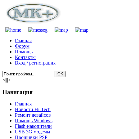
Главная
Форум
Помощь
Контакты
Вход / регистрация
<|||>
Навигация
Главная
Новости Hi-Tech
Ремонт девайсов
Помощь Windows
Flash-накопители
USB 3G модемы
Прошивки PSP