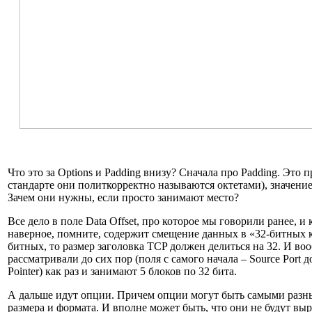
Что это за Options и Padding внизу? Сначала про Padding. Это п
стандарте они политкорректно называются октетами), значение
Зачем они нужны, если просто занимают место?
Все дело в поле Data Offset, про которое мы говорили ранее, и 
наверное, помните, содержит смещение данных в «32-битных ку
битных, то размер заголовка TCP должен делиться на 32. И воо
рассматривали до сих пор (поля с самого начала – Source Port 
Pointer) как раз и занимают 5 блоков по 32 бита.
А дальше идут опции. Причем опции могут быть самыми разн
размера и формата. И вполне может быть, что они не будут вы