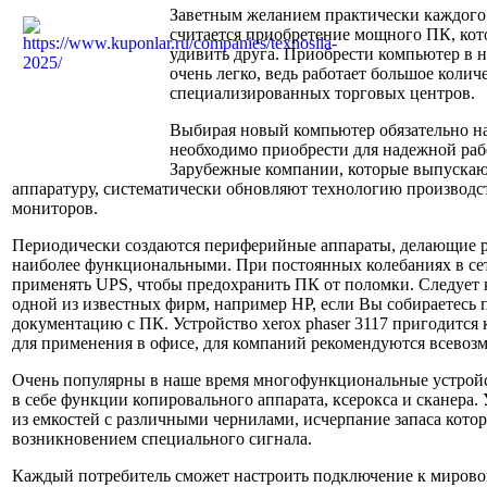
Заветным желанием практически каждого
считается приобретение мощного ПК, ко
удивить друга. Приобрести компьютер в 
очень легко, ведь работает большое колич
специализированных торговых центров.
Выбирая новый компьютер обязательно на
необходимо приобрести для надежной раб
Зарубежные компании, которые выпуска
аппаратуру, систематически обновляют технологию производс
мониторов.
Периодически создаются периферийные аппараты, делающие 
наиболее функциональными. При постоянных колебаниях в сет
применять UPS, чтобы предохранить ПК от поломки. Следует 
одной из известных фирм, например HP, если Вы собираетесь 
документацию с ПК. Устройство xerox phaser 3117 пригодится к
для применения в офисе, для компаний рекомендуются всевоз
Очень популярны в наше время многофункциональные устрой
в себе функции копировального аппарата, ксерокса и сканера. 
из емкостей с различными чернилами, исчерпание запаса кото
возникновением специального сигнала.
Каждый потребитель сможет настроить подключение к мирово