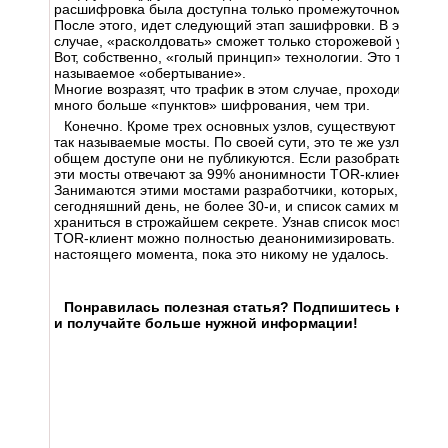
расшифровка была доступна только промежуточному узлу.
После этого, идет следующий этап зашифровки. В этом
случае, «расколдовать» сможет только сторожевой узел.
Вот, собственно, «голый принцип» технологии. Это так
называемое «обертывание».
Многие возразят, что трафик в этом случае, проходит на
много больше «пунктов» шифрования, чем три.
Конечно. Кроме трех основных узлов, существуют еще и
так называемые мосты. По своей сути, это те же узлы, но в
общем доступе они не публикуются. Если разобраться, то
эти мосты отвечают за 99% анонимности TOR-клиента.
Занимаются этими мостами разработчики, которых, на
сегодняшний день, не более 30-и, и список самих мостов
храниться в строжайшем секрете. Узнав список мостов,
TOR-клиент можно полностью деанонимизировать. Но, до
настоящего момента, пока это никому не удалось.
Понравилась полезная статья? Подпишитесь на
RSS
и получайте больше нужной информации!