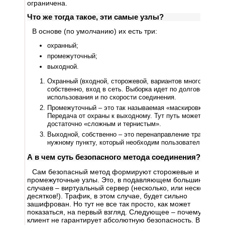
ограничена.
Что же тогда такое, эти самые узлы?
В основе (по умолчанию) их есть три:
охранный;
промежуточный;
выходной.
Охранный (входной, сторожевой, вариантов много) – это,
собственно, вход в сеть. Выборка идет по долговечности
использования и по скорости соединения.
Промежуточный – это так называемая «маскировка».
Передача от охраны к выходному. Тут путь может быть
достаточно «сложным и тернистым».
Выходной, собственно – это перенаправление трафика к
нужному пункту, который необходим пользователю.
А в чем суть безопасного метода соединения?
Сам безопасный метод формируют сторожевые и
промежуточные узлы. Это, в подавляющем большинстве
случаев – виртуальный сервер (несколько, или несколько
десятков!). Трафик, в этом случае, будет сильно
зашифрован. Но тут не все так просто, как может
показаться, на первый взгляд. Следующее – почему TOR-
клиент не гарантирует абсолютную безопасность. В этом