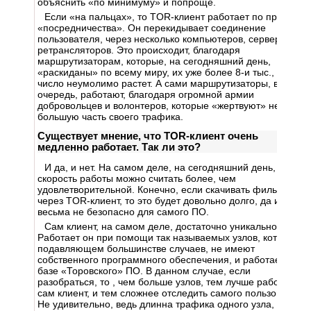
объяснить «по минимуму» и попроще.
Если «на пальцах», то TOR-клиент работает по принципу
«посредничества». Он перекидывает соединение
пользователя, через несколько компьютеров, серверов или
ретрансляторов. Это происходит, благодаря
маршрутизаторам, которые, на сегодняшний день,
«раскиданы» по всему миру, их уже более 8-и тыс., и их
число неумолимо растет. А сами маршрутизаторы, в свою
очередь, работают, благодаря огромной армии
добровольцев и волонтеров, которые «жертвуют» не
большую часть своего трафика.
Существует мнение, что TOR-клиент очень
медленно работает. Так ли это?
И да, и нет. На самом деле, на сегодняшний день, его
скорость работы можно считать более, чем
удовлетворительной. Конечно, если скачивать фильмы
через TOR-клиент, то это будет довольно долго, да и
весьма не безопасно для самого ПО.
Сам клиент, на самом деле, достаточно уникальное ПО.
Работает он при помощи так называемых узлов, которые, в
подавляющем большинстве случаев, не имеют
собственного программного обеспечения, и работает на
базе «Торовского» ПО. В данном случае, если
разобраться, то , чем больше узлов, тем лучше работает
сам клиент, и тем сложнее отследить самого пользователя.
Не удивительно, ведь длинна трафика одного узла, весьма