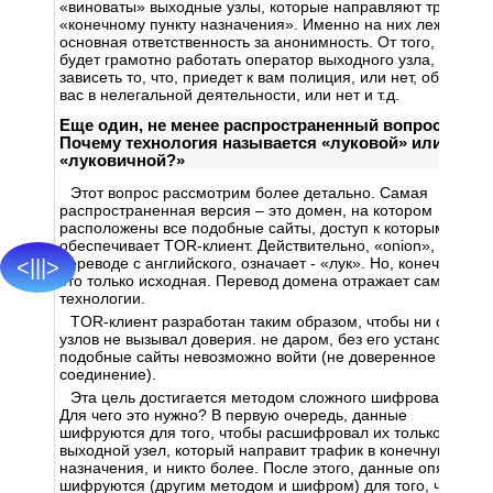
«виноваты» выходные узлы, которые направляют трафик к
«конечному пункту назначения». Именно на них лежит
основная ответственность за анонимность. От того, как
будет грамотно работать оператор выходного узла, будет
зависеть то, что, приедет к вам полиция, или нет, обвинят
вас в нелегальной деятельности, или нет и т.д.
Еще один, не менее распространенный вопрос.
Почему технология называется «луковой» или
«луковичной?»
Этот вопрос рассмотрим более детально. Самая
распространенная версия – это домен, на котором
расположены все подобные сайты, доступ к которым
обеспечивает TOR-клиент. Действительно, «onion», в
переводе с английского, означает - «лук». Но, конечно же,
<|||>
это только исходная. Перевод домена отражает сам тип
технологии.
TOR-клиент разработан таким образом, чтобы ни один из
узлов не вызывал доверия. не даром, без его установки, на
подобные сайты невозможно войти (не доверенное
соединение).
Эта цель достигается методом сложного шифрования.
Для чего это нужно? В первую очередь, данные
шифруются для того, чтобы расшифровал их только
выходной узел, который направит трафик в конечную точку
назначения, и никто более. После этого, данные опять
шифруются (другим методом и шифром) для того, чтобы