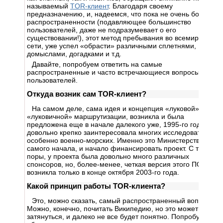
называемый
TOR-клиент
. Благодаря своему
предназначению, и, надеемся, что пока не очень большой
распространенности (подавляющее большинство
пользователей, даже не подразумевает о его
существовании!), этот метод пребывания во всемирной
сети, уже успел «обрасти» различными сплетнями,
домыслами, догадками и т.д.
Давайте, попробуем ответить на самые
распространенные и часто встречающиеся вопросы
пользователей.
Откуда возник сам TOR-клиент?
На самом деле, сама идея и концепция «луковой» или
«луковичной» маршрутизации, возникла и была
предложена еще в начале далекого уже, 1995-го года. Она
довольно крепко заинтересовала многих исследователей,
особенно военно-морских. Именно это Министерство, с
самого начала, и начало финансировать проект. С той
поры, у проекта была довольно много различных
спонсоров, но, более-менее, четкая версия этого ПО,
возникла только в конце октября 2003-го года.
Какой принцип работы TOR-клиента?
Это, можно сказать, самый распространенный вопрос.
Можно, конечно, почитать Википедию, но это может сильно
затянуться, и далеко не все будет понятно. Попробуем