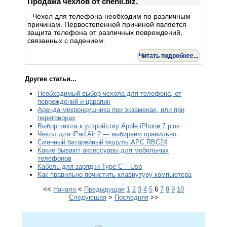
Продажа чехлов от chehli.biz.
Чехол для телефона необходим по различным
причинам. Первостепенной причиной является
защита телефона от различных повреждений,
связанных с падением.
Читать подробнее...
Другие статьи...
Необходимый выбор чехола для телефона, от
повреждений и царапин
Аренда микронаушника при экзаменах, или при
переговорах
Выбор чехла к устройству Apple iPhone 7 plus
Чехол для iPad Air 2 — выбираем правильно
Сменный батарейный модуль APC RBC24
Какие бывают аксессуары для мобильных
телефонов
Кабель для зарядки Type C – Usb
Как правильно почистить клавиутуру компьютера
<<
Начало
<
Предыдущая
1
2
3
4
5
6
7
8
9
10
Следующая
>
Последняя
>>