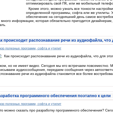
оптимизировать свой ПК, или же мобильный телеф
Кроме этого, можно узнать все тонкости настройк
определенной программы, софта или же утилиты. У
обеспечение на сегодняшний день самое востребо
 много информации, которая обязательно пригодится дизайнерам, 
ать.
ак происходит распознавание речи из аудиофайла, что 
зор полезных программ, софта и утилит
уком, но не имеет видео. Сегодня мы его встречаем повсеместно. 
писываем аудиосообщения, передаем сообщения через автоответчи
спознавание речи из аудиофайла становится все более востребов
азработка программного обеспечения поэтапно к цели
зор полезных программ, софта и утилит
то можно сказать про разработку программного обеспечения? Сего