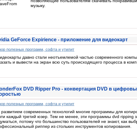
позволяющие пользователям скачивать понравивши
музыку.
idia GeForce Expirience - приложение для видеокарт
зор полезных программ, софта и утилит
идеокарты давно стали неотъемлемой частью современного компь
казать и вывести на экран всю суть происходящего процесса в ком
onderFox DVD Ripper Pro - конвертация DVD в цифров
оростью
зор полезных программ, софта и утилит
 развитием современных технологий многие программы для копир
чти каждый третий юзер. Тем не менее, эти программы dvd ripping
думаться, потому что большинство пользователей не знают, как вы
офессиональный риппер из стольких инструментов копирования.