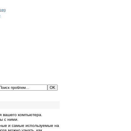
я вашего компьютера.
ы с ними.
тные и самые используемые на
оге можно узнать, как