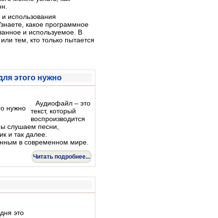
он.
и и использования
знаете, какое программное
ванное и используемое. В
или тем, кто только пытается
для этого нужно
Аудиофайл – это
текст, который
воспроизводится
Мы слушаем песни,
к и так далее.
анным в современном мире.
Читать подробнее...
дня это