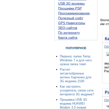
USB 3G модемы
Прошивки PSP
Программирование
Полезный софт
блоге
GPS Навигаторы
им ст
SEO-сайтов
По интернету
Карта сайта
К
Об
ПОПУЛЯРНОЕ
Перенос папки Temp
Windows 7 и для чего
зв
нужна папка темп
за
Расчет
Ра
зигзагообразных
антенн Харченко для
3G модема 2100
Как настроить
ускоритель связи сети
Р
интернета 3G модема?
Прошивка USB 3G
Об
модема HUAWEI
Ч
Modem 3.0 (новая