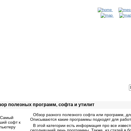
ТАКТЫ
ВХОД / РЕГИСТРАЦИЯ
зор полезных программ, софта и утилит
Обзор разного полезного софта или программ, дл
Описываются какие программы подходят для работ
В этой категории есть информация про все извес
сегодняшний день программы. Также, из статей в бл