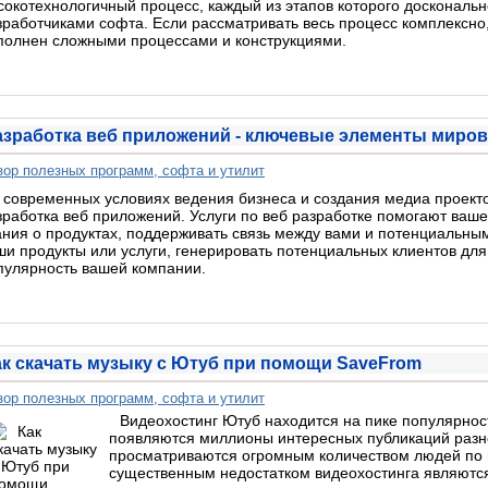
сокотехнологичный процесс, каждый из этапов которого доскональ
зработчиками софта. Если рассматривать весь процесс комплексно,
полнен сложными процессами и конструкциями.
азработка веб приложений - ключевые элементы миров
зор полезных программ, софта и утилит
 современных условиях ведения бизнеса и создания медиа проект
зработка веб приложений. Услуги по веб разработке помогают ваш
ания о продуктах, поддерживать связь между вами и потенциальны
ши продукты или услуги, генерировать потенциальных клиентов дл
пулярность вашей компании.
ак скачать музыку с Ютуб при помощи SaveFrom
зор полезных программ, софта и утилит
Видеохостинг Ютуб находится на пике популярнос
появляются миллионы интересных публикаций разн
просматриваются огромным количеством людей по 
существенным недостатком видеохостинга являются