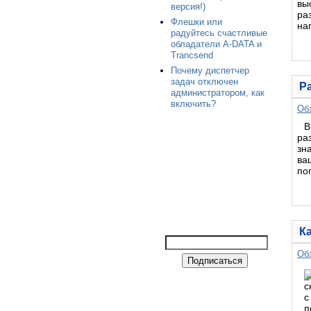
вы
версия!)
ра
Флешки или
на
радуйтесь счастливые
обладатели A-DATA и
Trancsend
Почему диспетчер
задач отключен
Р
администратором, как
включить?
Об
В
ра
зн
ва
по
К
Об