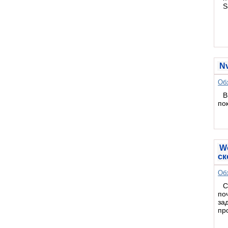
Nv
Об
В
по
W
ск
Об
С
по
за
пр